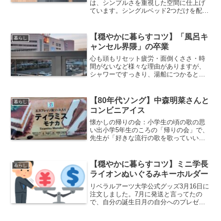
は、シンプルさを重視した空間に仕上げ
ています。シングルベッド2つだけを配置
し、余計な物を置かないことで、心地よ
い落ち着きを感じられるようにしまし
た。また、季節物の家電や衣類を収納で
【穏やかに暮らすコツ】「風呂キ
暮らし
きるウォークインクローゼ...
ャンセル界隈」の卒業
心も頭もリセット疲労・面倒くささ・時
間がないなど様々な理由がありますが、
シャワーですっきり、湯船につかると血
流も良くなります。心身のバランスを整
えることが大切だと思います。気の持ち
よう♫気持ちが楽に♪体も楽に♬湯船につ
【80年代ソング】中森明菜さんと
暮らし
かると、不思議なほど頭...
コンビニアイス
懐かしの帰りの会：小学生の頃の歌の思
い出小学5年生のころの「帰りの会」で、
先生が「好きな流行の歌を歌っていい
よ」と提案してくれたことをふと思い出
しました。その時、クラスメイトみんな
で選んだのが、中森明菜さんの「1/2の神
【穏やかに暮らすコツ】ミニ学長
暮らし
話」でした。一緒に歌...
ライオンぬいぐるみキーホルダー
リベラルアーツ大学公式グッズ3月16日に
注文しました。7月に発送と言ってたの
で、自分の誕生日月の自分へのプレゼン
トとして購入しました。めっちゃかわい
いです。横もかわいいです。両学長 リ