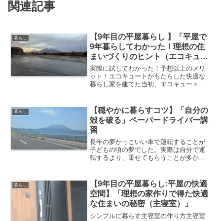
関連記事
【9年目の平屋暮らし 】「平屋で
暮らし
9年暮らしてわかった！理想の住
まいづくりのヒント（エコキュー
ト）」
実際に試してわかった！予想以上のメリ
ット！エコキュートがもたらした快適な
暮らし家を建てた当初、エコキュートを
採用するとの説明を受けていました。し
かし、ある日お湯が沸かなくなり、業者
に来てもらったところ、実際に設置され
【穏やかに暮らすコツ】「自分の
暮らし
ていたのは電気温水器でし...
殻を破る」ペーパードライバー講
習
長年の夢かっこいい車で運転することが
子どもの頃の夢でした。実際は自分で運
転するより、乗せてもらうことが多かっ
たです。1.2回の運転経験で、ずっと20年
以上ペーパードライバーでした。交通の
便がよかったので必要性がありませんで
【9年目の平屋暮らし:平屋の快適
暮らし
した。46歳になっ...
空間】「理想の家作りで得た快適
な住まいの秘密（主寝室）」
シンプルに暮らす主寝室の作り方主寝室