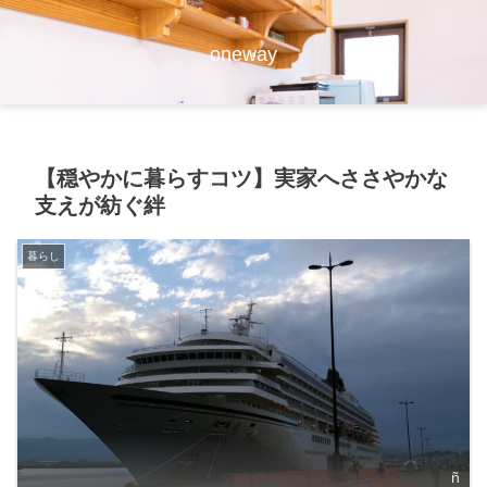
oneway
【穏やかに暮らすコツ】実家へささやかな
支えが紡ぐ絆
暮らし
ñ