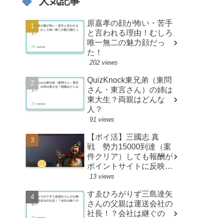
人気記事
原嘉孝の顔が怖い・苦手
と言われる理由！むしろ
唯一無二の魅力顔だっ
た！
202 views
QuizKnock東兄弟（東問
さん・東言さん）の姉は
東大生？両親はどんな
人？
91 views
【ポイ活】三國志 真
戦 勢力15000到達（案
件クリア）しても報酬が
ポイントサイトに反映さ
れない時の対処法
13 views
すゑひろがりず三島達矢
さんの父親は運送会社の
社長！？会社は継ぐの