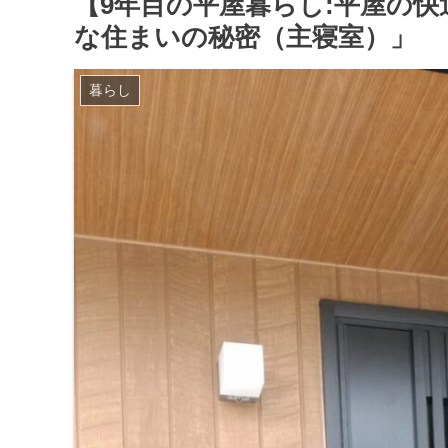
【9年目の平屋暮らし:平屋の
な住まいの秘密（主寝室）」
暮らし