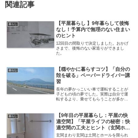
関連記事
【平屋暮らし 】9年暮らして後悔
暮らし
なし！予算内で無理のない住まい
のヒント
12回目の間取りで決定しました。おかげ
さまで、後悔のない家造りができまし
た。
【穏やかに暮らすコツ】「自分の
暮らし
殻を破る」ペーパードライバー講
習
長年の夢かっこいい車で運転することが
子どもの頃の夢でした。実際は自分で運
転するより、乗せてもらうことが多かっ
たです。1.2回の運転経験で、ずっと20年
以上ペーパードライバーでした。交通の
便がよかったので必要性がありませんで
【9年目の平屋暮らし：平屋の快
暮らし
した。46歳になっ...
適空間】「平屋ライフの秘密：快
適空間の工夫とヒント（玄関ホー
ルと洗面、トイレ「エコカラッ
玄関まわり玄関は土間とホールを限られ