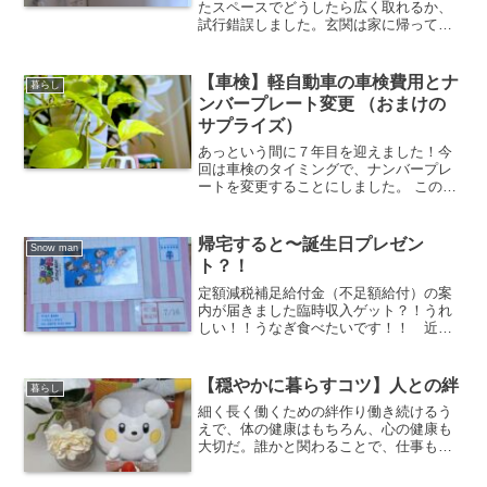
ト」）」
たスペースでどうしたら広く取れるか、
試行錯誤しました。玄関は家に帰ってき
て一番最初に入る場所になるので、時間
をかけて考えました。図面を見ながら、
広さのイメージをするために床にバスタ
【車検】軽自動車の車検費用とナ
暮らし
オルを敷いてみたり、後悔...
ンバープレート変更 （おまけの
サプライズ）
あっという間に７年目を迎えました！今
回は車検のタイミングで、ナンバープレ
ートを変更することにしました。 この車
の走行距離は3万キロ台で、毎日通勤に使
っています。生産が終了しているモデル
ですが、とても気に入っていて、まだま
帰宅すると〜誕生日プレゼン
Snow man
だ乗りかえる予定はあ...
ト？！
定額減税補足給付金（不足額給付）の案
内が届きました臨時収入ゲット？！うれ
しい！！うなぎ食べたいです！！ 近日
中に行きたいです。給付金の案内が来て
いました。4万円の給付がありますと書い
てありました。オンラインだと早く振り
【穏やかに暮らすコツ】人との絆
暮らし
込まれるそうです。定額...
細く長く働くための絆作り働き続けるう
えで、体の健康はもちろん、心の健康も
大切だ。誰かと関わることで、仕事も人
生ももっと豊かになるのかもしれない。
心を支える人間関係の大切さコロナ禍以